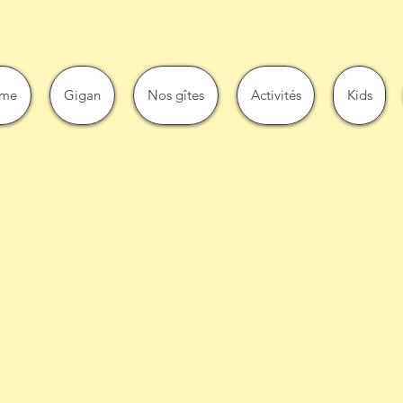
me
Gigan
Nos gîtes
Activités
Kids